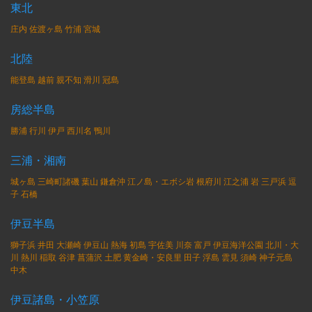
東北
庄内
佐渡ヶ島
竹浦
宮城
北陸
能登島
越前
親不知
滑川
冠島
房総半島
勝浦
行川
伊戸
西川名
鴨川
三浦・湘南
城ヶ島
三崎町諸磯
葉山
鎌倉沖
江ノ島・エボシ岩
根府川
江之浦
岩
三戸浜
逗
子
石橋
伊豆半島
獅子浜
井田
大瀬崎
伊豆山
熱海
初島
宇佐美
川奈
富戸
伊豆海洋公園
北川・大
川
熱川
稲取
谷津
菖蒲沢
土肥
黄金崎・安良里
田子
浮島
雲見
須崎
神子元島
中木
伊豆諸島・小笠原