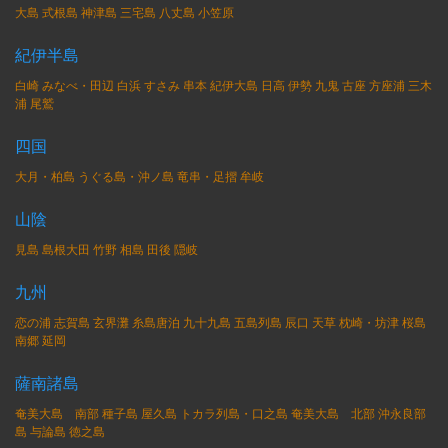
大島
式根島
神津島
三宅島
八丈島
小笠原
紀伊半島
白崎
みなべ・田辺
白浜
すさみ
串本
紀伊大島
日高
伊勢
九鬼
古座
方座浦
三木
浦
尾鷲
四国
大月・柏島
うぐる島・沖ノ島
竜串・足摺
牟岐
山陰
見島
島根大田
竹野
相島
田後
隠岐
九州
恋の浦
志賀島
玄界灘
糸島唐泊
九十九島
五島列島
辰口
天草
枕崎・坊津
桜島
南郷
延岡
薩南諸島
奄美大島 南部
種子島
屋久島
トカラ列島・口之島
奄美大島 北部
沖永良部
島
与論島
徳之島