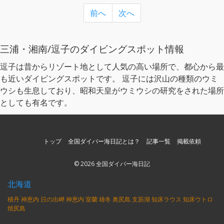
前へ
次へ
三浦・湘南/逗子のダイビングスポット情報
逗子は昔からリゾート地として人気の高い場所で、都心から最
も近いダイビングスポットです。 逗子には沢山の種類のウミ
ウシも生息しており、昭和天皇がウミウシの研究をされた場所
としても有名です。
トップ
全国ダイバー海日記とは？
記事一覧
掲載依頼
© 2026 全国ダイバー海日記
北海道
積丹
神恵内
日の出岬
神恵内
室蘭
雄冬
奥尻島
支笏湖
知床ラウス
知床ウトロ
焼尻島