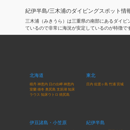
紀伊半島/三木浦のダイビングスポット情
三木浦（みきうら）は三重県の南部にあるダイビ
ているので非常に海況が安定しているのが特徴で
北海道
東北
積丹
神恵内
日の出岬
神恵内
庄内
佐渡ヶ島
竹浦
宮城
室蘭
雄冬
奥尻島
支笏湖
知床
ラウス
知床ウトロ
焼尻島
伊豆諸島・小笠原
紀伊半島