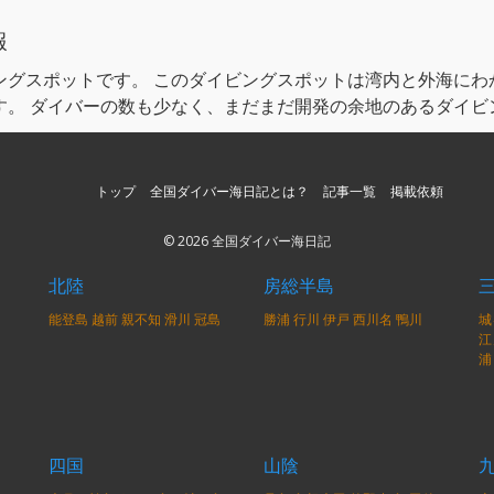
報
ングスポットです。 このダイビングスポットは湾内と外海にわ
す。 ダイバーの数も少なく、まだまだ開発の余地のあるダイビ
トップ
全国ダイバー海日記とは？
記事一覧
掲載依頼
© 2026 全国ダイバー海日記
北陸
房総半島
能登島
越前
親不知
滑川
冠島
勝浦
行川
伊戸
西川名
鴨川
城
江
浦
四国
山陰