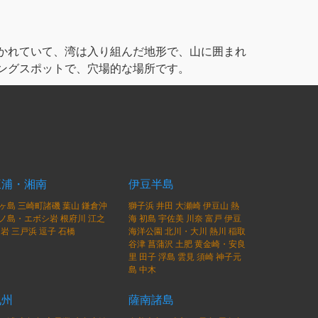
かれていて、湾は入り組んだ地形で、山に囲まれ
ングスポットで、穴場的な場所です。
三浦・湘南
伊豆半島
ヶ島
三崎町諸磯
葉山
鎌倉沖
獅子浜
井田
大瀬崎
伊豆山
熱
ノ島・エボシ岩
根府川
江之
海
初島
宇佐美
川奈
富戸
伊豆
岩
三戸浜
逗子
石橋
海洋公園
北川・大川
熱川
稲取
谷津
菖蒲沢
土肥
黄金崎・安良
里
田子
浮島
雲見
須崎
神子元
島
中木
九州
薩南諸島