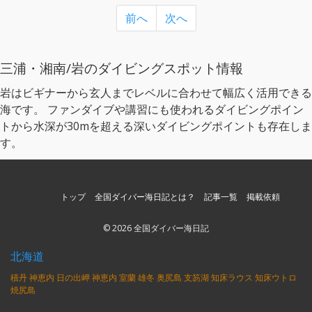
前へ
次へ
三浦・湘南/岩のダイビングスポット情報
岩はビギナーから玄人までレベルに合わせて幅広く活用できる
海です。 ファンダイブや講習にも使われるダイビングポイン
トから水深が30mを超える深いダイビングポイントも存在しま
す。
トップ
全国ダイバー海日記とは？
記事一覧
掲載依頼
© 2026 全国ダイバー海日記
北海道
積丹
神恵内
日の出岬
神恵内
室蘭
雄冬
奥尻島
支笏湖
知床ラウス
知床ウトロ
焼尻島