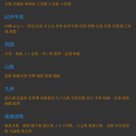
大島
式根島
神津島
三宅島
八丈島
小笠原
紀伊半島
白崎
みなべ・田辺
白浜
すさみ
串本
紀伊大島
日高
伊勢
九鬼
古座
方座浦
三木
浦
尾鷲
四国
大月・柏島
うぐる島・沖ノ島
竜串・足摺
牟岐
山陰
見島
島根大田
竹野
相島
田後
隠岐
九州
恋の浦
志賀島
玄界灘
糸島唐泊
九十九島
五島列島
辰口
天草
枕崎・坊津
桜島
南郷
延岡
薩南諸島
奄美大島 南部
種子島
屋久島
トカラ列島・口之島
奄美大島 北部
沖永良部
島
与論島
徳之島