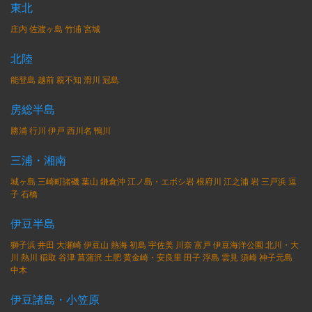
東北
庄内
佐渡ヶ島
竹浦
宮城
北陸
能登島
越前
親不知
滑川
冠島
房総半島
勝浦
行川
伊戸
西川名
鴨川
三浦・湘南
城ヶ島
三崎町諸磯
葉山
鎌倉沖
江ノ島・エボシ岩
根府川
江之浦
岩
三戸浜
逗
子
石橋
伊豆半島
獅子浜
井田
大瀬崎
伊豆山
熱海
初島
宇佐美
川奈
富戸
伊豆海洋公園
北川・大
川
熱川
稲取
谷津
菖蒲沢
土肥
黄金崎・安良里
田子
浮島
雲見
須崎
神子元島
中木
伊豆諸島・小笠原